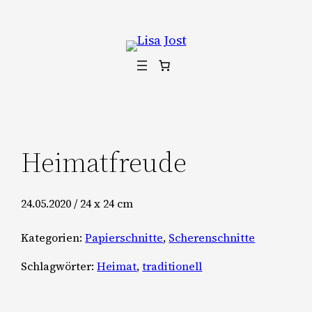
Zum
Inhalt
springen
Heimatfreude
24.05.2020 / 24 x 24 cm
Kategorien:
Papierschnitte
,
Scherenschnitte
Schlagwörter:
Heimat
,
traditionell