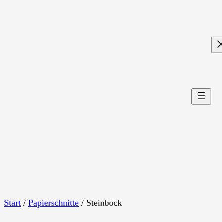
Zum
Inhalt
springen
Start
/
Papierschnitte
/ Steinbock